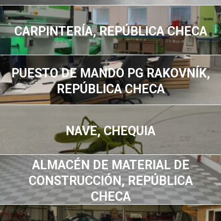
CARPINTERÍA, REPÚBLICA CHECA
PUESTO DE MANDO PG RAKOVNÍK,
REPÚBLICA CHECA
NAVE, CHEQUIA
ALMACÉN DE MATERIAL DE
CONSTRUCCIÓN, REPÚBLICA
CHECA