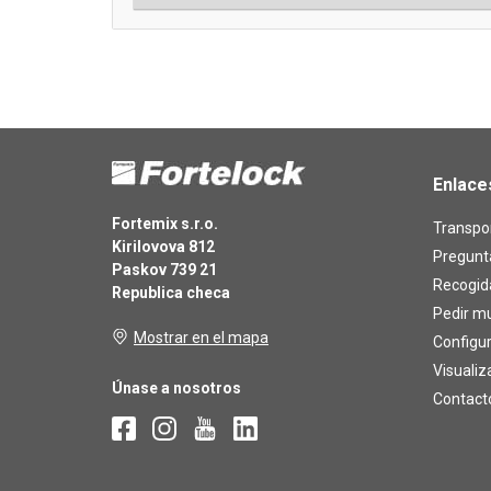
Enlace
Fortemix s.r.o.
Transpor
Kirilovova 812
Pregunt
Paskov 739 21
Recogid
Republica checa
Pedir m
Mostrar en el mapa
Configu
Visualiz
Únase a nosotros
Contact