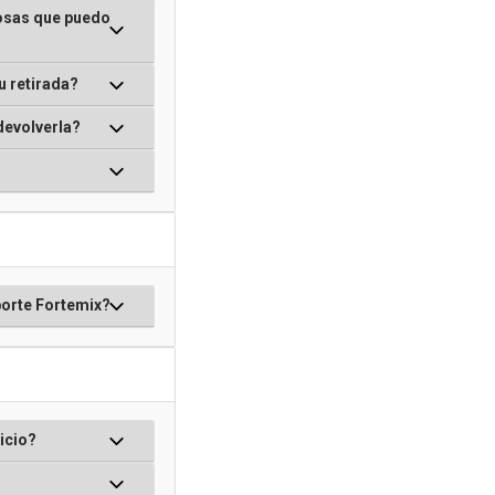
osas que puedo
u retirada?
devolverla?
porte Fortemix?
icio?