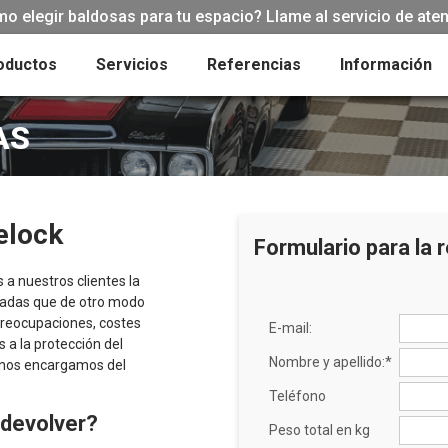
 elegir baldosas para tu espacio? Llame al servicio de atenc
oductos
Servicios
Referencias
Información
AS
elock
Formulario para la 
 a nuestros clientes la
usadas que de otro modo
 preocupaciones, costes
E-mail:
a la protección del
Nombre y apellido:*
 nos encargamos del
Teléfono
 devolver?
Peso total en kg