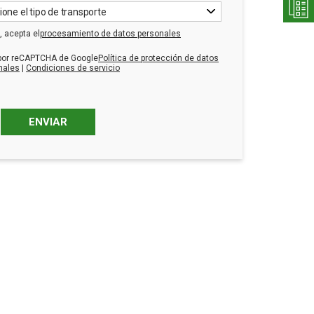
ione el tipo de transporte
, acepta el
procesamiento de datos personales
 por reCAPTCHA de Google
Política de protección de datos
nales
|
Condiciones de servicio