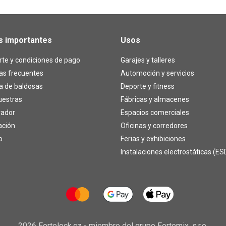
s importantes
Usos
te y condiciones de pago
Garajes y talleres
as frecuentes
Automoción y servicios
a de baldosas
Deporte y fitness
uestras
Fábricas y almacenes
rador
Espacios comerciales
ación
Oficinas y corredores
o
Ferias y exhibiciones
Instalaciones electrostáticas (ES
2026 Fortelock.cz - miembro del grupo
Fortemix, s.r.o.