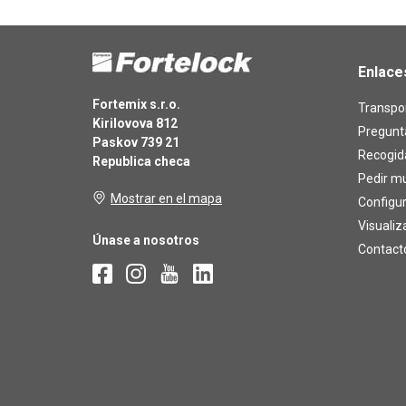
Enlace
Fortemix s.r.o.
Transpor
Kirilovova 812
Pregunt
Paskov 739 21
Recogid
Republica checa
Pedir m
Mostrar en el mapa
Configu
Visualiz
Únase a nosotros
Contact